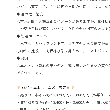
ンビニも充実しており、深夜や早朝の生活ニーズにも対
◆ 居住性・治安
六本木と聞くと繁華街のイメージがありますが、物件周
ーや交通手段が確保しやすく、女性や遅い帰宅の方にも
◆ 資産性・コスパ
「六本木」というブランド立地は国内外からの需要が高
心物件と比較しても価格水準は抑えめで、コストパフォ
◆ 総評
六本木という都心の華やぎと、落ち着いた住まいの安心
げる住まいです。
藤和六本木ホームズ 査定書
・売り出し参考価格：3,920万円～4,080万円（坪単価：519.
・買い取り参考価格：3,400万円～3,600万円（※
・間取り：1K（登記：24.97㎡）