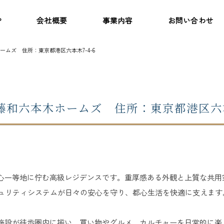
P
会社概要
事業内容
お問い合わせ
ムズ 住所：東京都港区六本木7-4-6
藤和六本木ホームズ 住所：東京都港区六本木
心一等地に佇む高級レジデンスです。重厚感ある外観と上質な共用
キュリティシステムが日々の安心を守り、都心生活を快適に支えます
施設が徒歩圏内に揃い、買い物やグルメ、カルチャーを日常的に楽