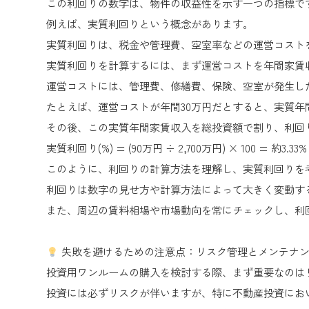
この利回りの数字は、物件の収益性を示す一つの指標で
例えば、実質利回りという概念があります。
実質利回りは、税金や管理費、空室率などの運営コスト
実質利回りを計算するには、まず運営コストを年間家賃
運営コストには、管理費、修繕費、保険、空室が発生し
たとえば、運営コストが年間30万円だとすると、実質年間家賃
その後、この実質年間家賃収入を総投資額で割り、利回
実質利回り(%) = (90万円 ÷ 2,700万円) × 100 = 約3.
このように、利回りの計算方法を理解し、実質利回りを
利回りは数字の見せ方や計算方法によって大きく変動す
また、周辺の賃料相場や市場動向を常にチェックし、利
失敗を避けるための注意点：リスク管理とメンテナ
投資用ワンルームの購入を検討する際、まず重要なのは
投資には必ずリスクが伴いますが、特に不動産投資にお