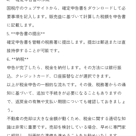
国税庁のウェブサイトから、確定申告書をダウンロードして必
要事項を記入します。販売益に基づいて計算した税額を申告書
に記載します。
5. **申告書の提出**
確定申告書を管轄の税務署に提出します。提出は郵送または直
接持参することが可能です。
6. **納税**
申告が完了したら、税金を納付します。その方法には銀行振
込、クレジットカード、口座振替などが選択できます。
以上が税金申告の一般的な流れです。その後、税務署からの通
知に基づいて、追加で手続きが必要になることもありますの
で、返戻金の有無や支払い期限についても確認しておきましょ
う。
不動産の売却は大きな金額が動くため、税金に関する適切な知
識は非常に重要です。売却を検討している場合、早めに専門家
に相談し、計画的な準備を進めることをお勧めいたします。